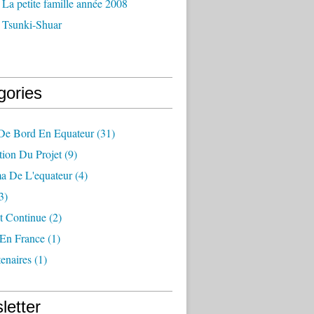
La petite famille année 2008
 Tsunki-Shuar
gories
 De Bord En Equateur
(31)
tion Du Projet
(9)
a De L'equateur
(4)
3)
t Continue
(2)
 En France
(1)
enaires
(1)
letter