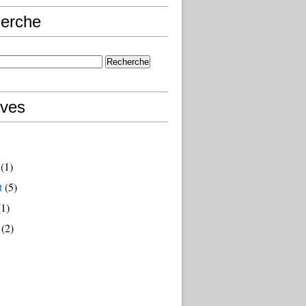
erche
ives
(1)
t
(5)
1)
(2)