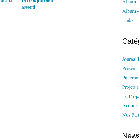
Album - 
assorti
Album -
Links
Caté
Journal
Présenta
Panoram
Projets
(
Le Proje
Actions
Nos Part
News