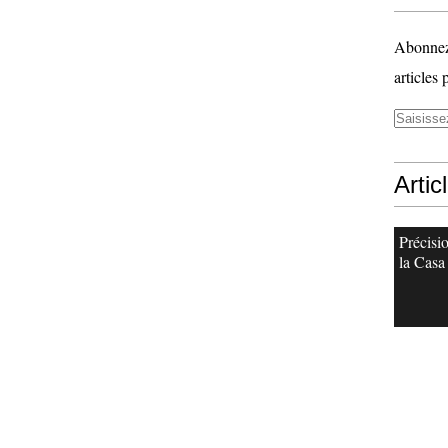
Abonnez-
articles 
Artic
Précisi
la Casa