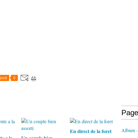
post
0
Page
Album -
En direct de la foret
e a la
Un couple bien