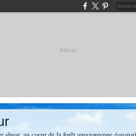
Publicité
ur
re shuar, au coeur de la forêt amazonienne équator