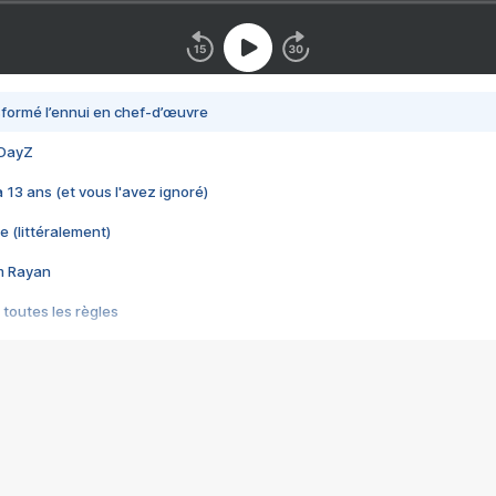
nsformé l’ennui en chef-d’œuvre
 DayZ
 a 13 ans (et vous l'avez ignoré)
e (littéralement)
im Rayan
 toutes les règles
s les jeux vidéo
us choquant de Rockstar ? - Le scandale BULLY
e plus moche de Steam
du RÊVE tourne au CAUCHEMAR