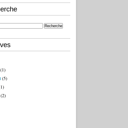
erche
ives
(1)
t
(5)
1)
(2)