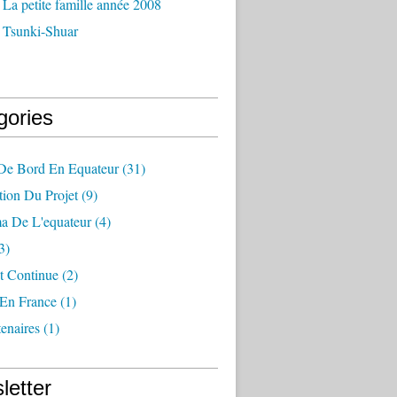
La petite famille année 2008
 Tsunki-Shuar
gories
 De Bord En Equateur
(31)
tion Du Projet
(9)
a De L'equateur
(4)
3)
t Continue
(2)
 En France
(1)
enaires
(1)
letter