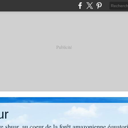
Publicité
ur
re shuar, au coeur de la forêt amazonienne équator