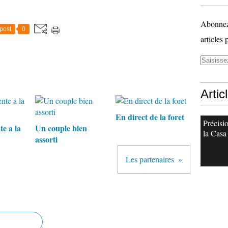
Abonnez-
post
0
articles 
Artic
En direct de la foret
Précisi
e a la
Un couple bien
la Casa
assorti
Les partenaires