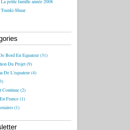
La petite famille année 2008
 Tsunki-Shuar
gories
 De Bord En Equateur
(31)
tion Du Projet
(9)
a De L'equateur
(4)
3)
t Continue
(2)
 En France
(1)
enaires
(1)
letter