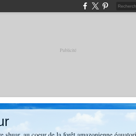
Publicité
ur
re shuar, au coeur de la forêt amazonienne équator