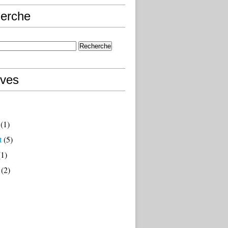
erche
ives
(1)
t
(5)
1)
(2)