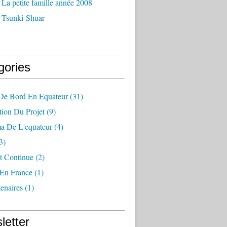
La petite famille année 2008
 Tsunki-Shuar
gories
 De Bord En Equateur
(31)
tion Du Projet
(9)
a De L'equateur
(4)
3)
t Continue
(2)
 En France
(1)
enaires
(1)
letter