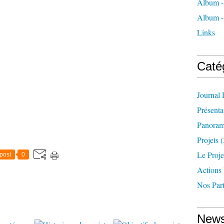
Album - 
Album -
Links
Caté
Journal
Présenta
Panoram
Projets
(
Le Proje
post
0
Actions
Nos Part
News