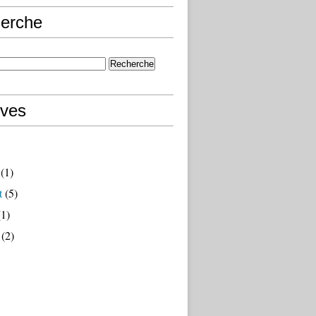
erche
ives
(1)
t
(5)
1)
(2)