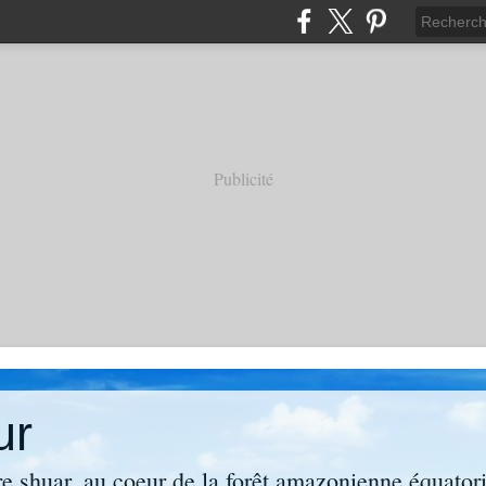
Publicité
ur
re shuar, au coeur de la forêt amazonienne équator