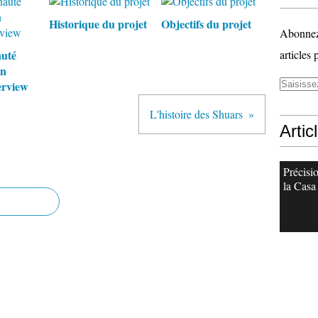
Historique du projet
Objectifs du projet
Abonnez-
uté
articles 
en
erview
L'histoire des Shuars
Artic
Précisi
la Casa