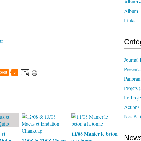
Album - 
Album -
Links
ur
Caté
Journal
Présenta
post
0
Panoram
Projets
(
Le Proje
Actions
Nos Part
 et
11/08 Manier le beton
News
Quito
12/08 & 13/08 Macas
a la tonne