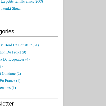
La petite famille année 2008
 Tsunki-Shuar
gories
 De Bord En Equateur
(31)
tion Du Projet
(9)
a De L'equateur
(4)
3)
t Continue
(2)
 En France
(1)
enaires
(1)
letter