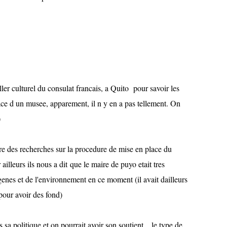
ler culturel du consulat francais, a Quito pour savoir les
lace d un musee, apparement, il n y en a pas tellement. On
)
aire des recherches sur la procedure de mise en place du
ailleurs ils nous a dit que le maire de puyo etait tres
igenes et de l'environnement en ce moment (il avait dailleurs
our avoir des fond)
s sa politique et on pourrait avoir son soutient... le type de