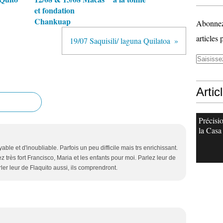
et fondation
Chankuap
Abonnez-
articles 
19/07 Saquisili/ laguna Quilatoa
Artic
Précisi
la Casa
able et d'inoubliable. Parfois un peu difficile mais trs enrichissant.
z très fort Francisco, Maria et les enfants pour moi. Parlez leur de
rler leur de Flaquito aussi, ils comprendront.