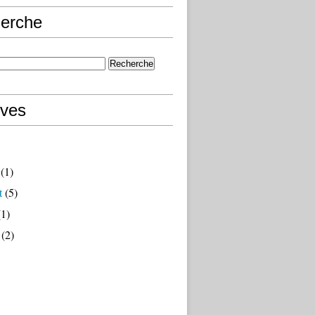
erche
ives
(1)
t
(5)
1)
(2)