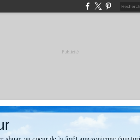
Publicité
ur
re shuar, au coeur de la forêt amazonienne équator