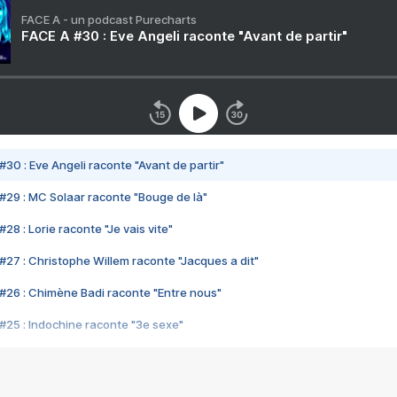
FACE A - un podcast Purecharts
FACE A #30 : Eve Angeli raconte "Avant de partir"
#30 : Eve Angeli raconte "Avant de partir"
#29 : MC Solaar raconte "Bouge de là"
28 : Lorie raconte "Je vais vite"
#27 : Christophe Willem raconte "Jacques a dit"
#26 : Chimène Badi raconte "Entre nous"
#25 : Indochine raconte "3e sexe"
#24 : Zaho raconte "C'est chelou"
#23 : Patrick Bruel raconte "Au café des délices"