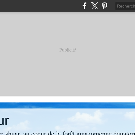
Publicité
ur
re shuar, au coeur de la forêt amazonienne équator