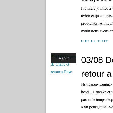
Premiere journee a 
avion et qu elle pas
problemes. A l heure
matin nous avons enc
LIRE LA SUITE
03/08 De
4 août
retour 
Nous nous sommes do
hotel... Pancake et 
pas eu le temps de p
a vu pour Quito. No