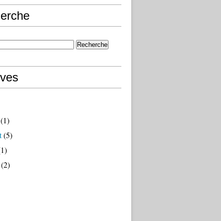
erche
ives
(1)
t
(5)
1)
(2)