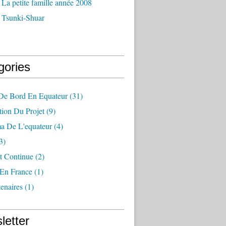
La petite famille année 2008
 Tsunki-Shuar
gories
 De Bord En Equateur
(31)
tion Du Projet
(9)
a De L'equateur
(4)
3)
t Continue
(2)
 En France
(1)
enaires
(1)
letter