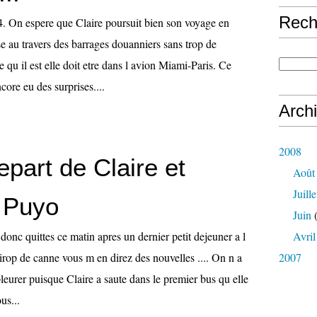
Rech
4. On espere que Claire poursuit bien son voyage en
se au travers des barrages douanniers sans trop de
 qu il est elle doit etre dans l avion Miami-Paris. Ce
ore eu des surprises....
Arch
2008
part de Claire et
Août
Juille
a Puyo
Juin
(
nc quittes ce matin apres un dernier petit dejeuner a l
Avril
sirop de canne vous m en direz des nouvelles .... On n a
2007
leurer puisque Claire a saute dans le premier bus qu elle
us...