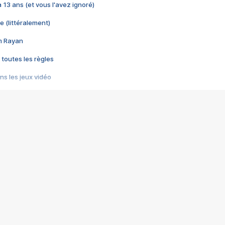
 a 13 ans (et vous l'avez ignoré)
e (littéralement)
im Rayan
 toutes les règles
s les jeux vidéo
us choquant de Rockstar ? - Le scandale BULLY
e plus moche de Steam
du RÊVE tourne au CAUCHEMAR
pendant 8 heures
it… à tort
umiliés par un jeu vidéo
ire - Final Fantasy 8
ti un empire - Age of Empires