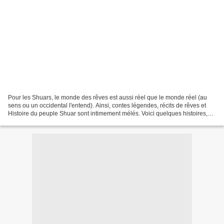
Pour les Shuars, le monde des rêves est aussi réel que le monde réel (au
sens ou un occidental l'entend). Ainsi, contes légendes, récits de rêves et
Histoire du peuple Shuar sont intimement mélés. Voici quelques histoires,
réelles ou pas (est-ce vraiment...