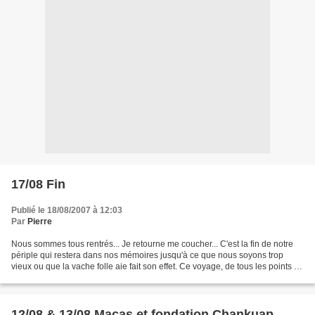
17/08 Fin
Publié le 18/08/2007 à 12:03
Par
Pierre
Nous sommes tous rentrés... Je retourne me coucher... C'est la fin de notre
périple qui restera dans nos mémoires jusqu'à ce que nous soyons trop
vieux ou que la vache folle aie fait son effet. Ce voyage, de tous les points de
vues : découverte d'un pays,...
12/08 & 13/08 Macas et fondation Chankuap