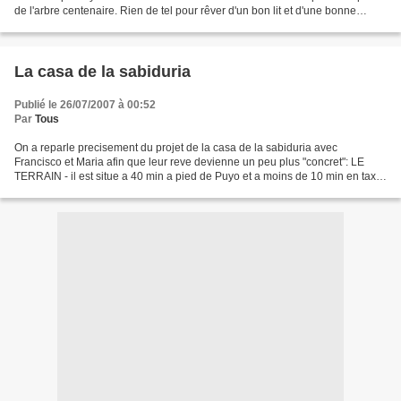
de l'arbre centenaire. Rien de tel pour rêver d'un bon lit et d'une bonne
douche. Mais une autre soirée...
La casa de la sabiduria
Publié le 26/07/2007 à 00:52
Par
Tous
On a reparle precisement du projet de la casa de la sabiduria avec
Francisco et Maria afin que leur reve devienne un peu plus "concret": LE
TERRAIN - il est situe a 40 min a pied de Puyo et a moins de 10 min en taxi
(4/5 dollars car on sort du centre...