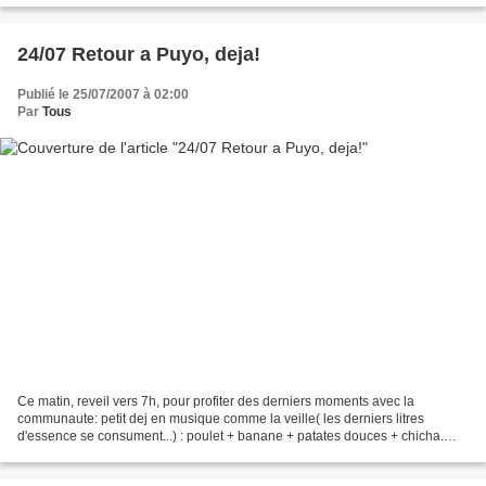
24/07 Retour a Puyo, deja!
Publié le 25/07/2007 à 02:00
Par
Tous
Ce matin, reveil vers 7h, pour profiter des derniers moments avec la
communaute: petit dej en musique comme la veille( les derniers litres
d'essence se consument...) : poulet + banane + patates douces + chicha.
Camille n'a pas souhaite prendre le ptit...