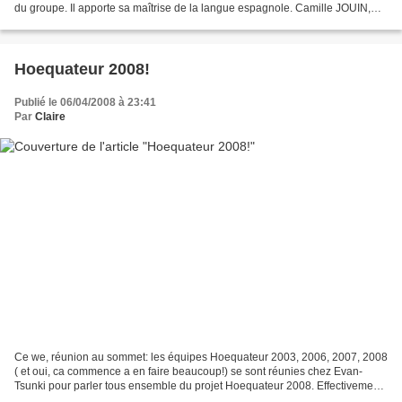
du groupe. Il apporte sa maîtrise de la langue espagnole. Camille JOUIN,
étudiante à l'ENSG de Nancy et originaire...
Hoequateur 2008!
Publié le 06/04/2008 à 23:41
Par
Claire
Ce we, réunion au sommet: les équipes Hoequateur 2003, 2006, 2007, 2008
( et oui, ca commence a en faire beaucoup!) se sont réunies chez Evan-
Tsunki pour parler tous ensemble du projet Hoequateur 2008. Effectivement,
il nous parait indispensensable pour...