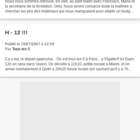
Nous nous sommes retrouve, en ville, au petit matin avec Francisco, Maria et
la secretaire de la fondation, Grey. Nous avons consacre toute la matinee a
chercher les prix des materiaux qui nous manquaient pour etablir un budget
detaille. On a pas mal...
H - 12 !!!
Publié le 15/07/2007 à 22:59
Par
Tous les 5
Ca y est, le départ approche... On est tous les 5 à Paris... a Pigalle!!! lol Dans
12h on sera dans l'avion. On décolle a 11h10, petite escale a Miami, et on
arrive normalement à Quito a 20h20 heure locale (en sachant qu'il y a 7h
environ de décalage...