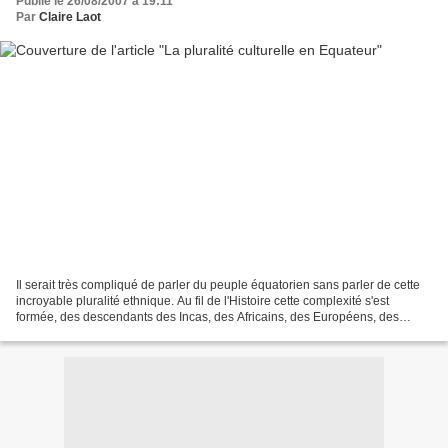
Publié le 26/08/2007 à 19:11
Par
Claire Laot
Il serait très compliqué de parler du peuple équatorien sans parler de cette
incroyable pluralité ethnique. Au fil de l'Histoire cette complexité s'est
formée, des descendants des Incas, des Africains, des Européens, des
asiatiques... un cocktail incroyable....