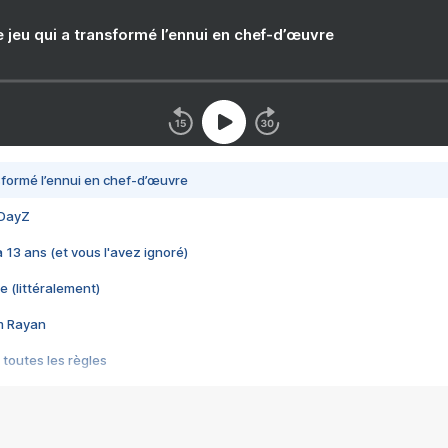
e jeu qui a transformé l’ennui en chef-d’œuvre
nsformé l’ennui en chef-d’œuvre
 DayZ
 a 13 ans (et vous l'avez ignoré)
e (littéralement)
im Rayan
 toutes les règles
s les jeux vidéo
us choquant de Rockstar ? - Le scandale BULLY