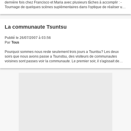
dernière fois chez Francisco et Maria avec plusieurs tâches à accomplir : -
Tournage de quelques scènes suplémentaires dans l'optique de réaliser un
documentaire sur la fondation Tsunki...
La communaute Tsuntsu
Publié le 26/07/2007 à 03:56
Par
Tous
Pourquoi sommes nous reste seulement trois jours a Tsuntsu? Les deux
soirs que nous avons passe a Tsunstsu, des visiteurs de communautes
voisines sont passes voir la communaute. Le premier soir, il s'agissait de
deux hommes qui vemaient aider a la construction...