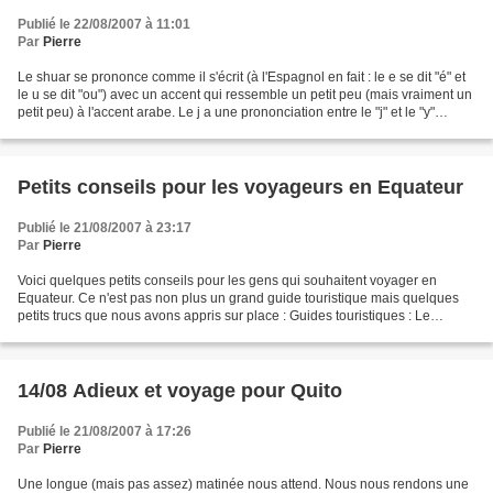
Publié le 22/08/2007 à 11:01
Par
Pierre
Le shuar se prononce comme il s'écrit (à l'Espagnol en fait : le e se dit "é" et
le u se dit "ou") avec un accent qui ressemble un petit peu (mais vraiment un
petit peu) à l'accent arabe. Le j a une prononciation entre le "j" et le "y"
français, le w...
Petits conseils pour les voyageurs en Equateur
Publié le 21/08/2007 à 23:17
Par
Pierre
Voici quelques petits conseils pour les gens qui souhaitent voyager en
Equateur. Ce n'est pas non plus un grand guide touristique mais quelques
petits trucs que nous avons appris sur place : Guides touristiques : Le
routard est très bon, le lonely planet...
14/08 Adieux et voyage pour Quito
Publié le 21/08/2007 à 17:26
Par
Pierre
Une longue (mais pas assez) matinée nous attend. Nous nous rendons une