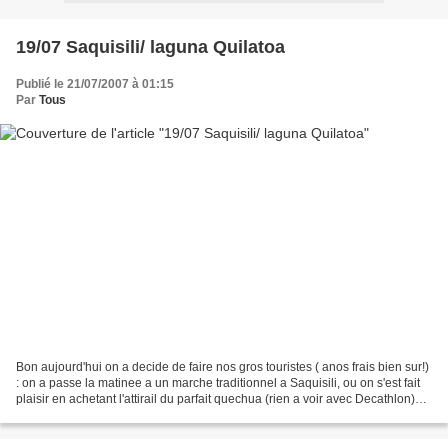
19/07 Saquisili/ laguna Quilatoa
Publié le 21/07/2007 à 01:15
Par
Tous
Bon aujourd'hui on a decide de faire nos gros touristes ( anos frais bien sur!)
: on a passe la matinee a un marche traditionnel a Saquisili, ou on s'est fait
plaisir en achetant l'attirail du parfait quechua (rien a voir avec Decathlon)
cad poncho et...