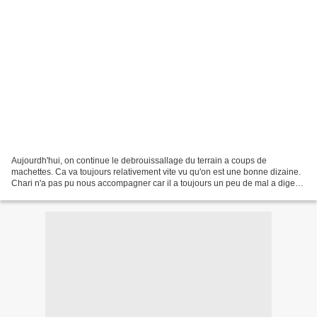
Aujourdh'hui, on continue le debrouissallage du terrain a coups de
machettes. Ca va toujours relativement vite vu qu'on est une bonne dizaine.
Chari n'a pas pu nous accompagner car il a toujours un peu de mal a digerer
la bouffe equatorienne. On va arreter...